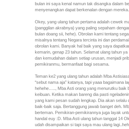
bulan ini saya kenal namun tak disangka dalam 
menyenangkan dapat berkenalan dengan mereka.
Okey, yang ulang tahun pertama adalah cewek man
(panggilan akrabnya) yang paling sepaham deng
bulan doang sii, hehe). Obrolan kami tentang sega
misalnya tentang Negara tercinta ini dan perdamai
obrolan kami. Banyak hal baik yang saya dapatka
kemarin, genap 23 tahun. Selamat ulang tahun ya 
dan kemudahan dalam setiap urusan, menjadi prib
pemikiranmu, bermanfaat bagi sesama.
Teman ke2 yang ulang tahun adalah Mba Astisiasa
“sebut nama aja” katanya, tapi yaaa bagaimana l
hehehe….., Mba Asti orang yang menurutku baik ba
keibuan. Ketika makan bareng dia pasti ngeladeni
yang kami pesan sudah lengkap. Dia akan selalu d
baik-baik saja. Bertanggung jawab banget deh. Mb
berteman. Pemikiran-pemikirannya juga layak unt
handal euy :D. Mba Asti ulang tahun tanggal 14 
udah disampaikan si tapi saya mau ulang lagi..heh