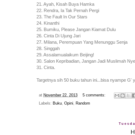
21. Ayah, Kisah Buya Hamka
22. Rendra, Ia Tak Pernah Pergi
23. The Fault In Our Stars
24. Kinanthi
25. Bumiku, Please Jangan Kiamat Dulu
26. Cinta Di Ujung Jari
27. Milana, Perempuan Yang Menunggu Senja
28. Singgah
29. Assalamualaikum Beijing!
30. Salon Kepribadian, Jangan Jadi Muslimah Nye
31. Cinta.
Targetnya sih 50 buku tahun ini...bisa nyampe G' 
at
November 22, 2013
5 comments:
Labels:
Buku
,
Opini
,
Random
Tuesda
H