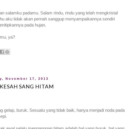
an salamku padamu. Salam rindu, rindu yang telah mengkristal
 tahu aku tidak akan pernah sanggup menyampaikannya sendiri
nitipkannya pada hujan.
amu, ya?
y, November 17, 2013
 KESAH SANG HITAM
 gelap, buruk. Sesuatu yang tidak baik, hanya menjadi noda pada
epi.
jak awal selalu menganggap hitam adalah hal yang buruk, hal yang