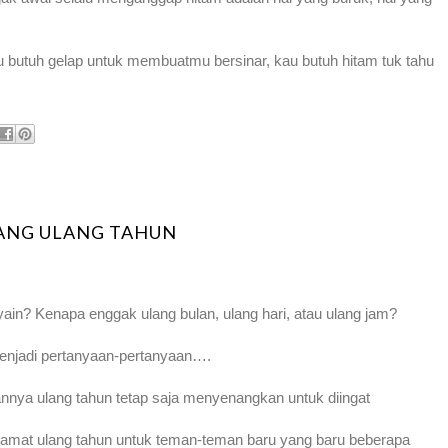
 butuh gelap untuk membuatmu bersinar, kau butuh hitam tuk tahu
ANG ULANG TAHUN
yain? Kenapa enggak ulang bulan, ulang hari, atau ulang jam?
menjadi pertanyaan-pertanyaan….
annya ulang tahun tetap saja menyenangkan untuk diingat
amat ulang tahun untuk teman-teman baru yang baru beberapa