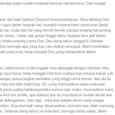
beberapa bulan sudah melewati banyak hal bersama. Dan sangat
is dan baik hatinya Dwiyanti Kusumaningrum. Bisa dibilang Dwi
an saya dalam banyak hal, mungkin karena kami seumuran (beda
la hal, mulai dari hal yang remeh temeh sampai tentang hal penting
an dunia…haha, dari gosip hingga fakta. Apapun bisa jadi bahan
n ketika sharing sama Dwi. Dwi ulang tahun tanggal 6 Oktober
Dwi semoga apa yang kau cita-citakan terwujud, diberi kesehatan
adi yang kuat, tetap menjadi Dwi yang independent dalam
ri, sebenarnya sii dia enggak mau dipanggil dengan sebutan mba
agi saya harus tetep manggil mba Asti soalnya kan emang kakak yah,
nget, punya tingkat perhatian yang tinggi sama teman, dan dia itu
n kita-kita dulu (adik2nya :D), yang memastikan kalau makanan
i posisi paling belakang ketika konvoi naik motor, memastikan kami
a Asti low profile, apa adanya dan itu membuat ia mudah akrab dan
uk didengarkan. Satu lagi…mba Asti adalah driver yang sangat
Oktober. Doa-doa baik harus disampaikan, kemarin pas ultah memang
e. Selamat ulang tahun ya mba Asti, semoga sehat selalu, diberi