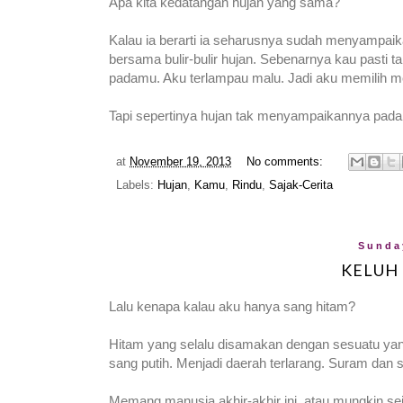
Apa kita kedatangan hujan yang sama?
Kalau ia berarti ia seharusnya sudah menyampaik
bersama bulir-bulir hujan. Sebenarnya kau pasti
padamu. Aku terlampau malu. Jadi aku memilih me
Tapi sepertinya hujan tak menyampaikannya pad
at
November 19, 2013
No comments:
Labels:
Hujan
,
Kamu
,
Rindu
,
Sajak-Cerita
Sunda
KELUH
Lalu kenapa kalau aku hanya sang hitam?
Hitam yang selalu disamakan dengan sesuatu yang
sang putih. Menjadi daerah terlarang. Suram dan s
Memang manusia akhir-akhir ini, atau mungkin se