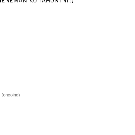
ENEMANIKU TAHUN INI :)
h (ongoing)