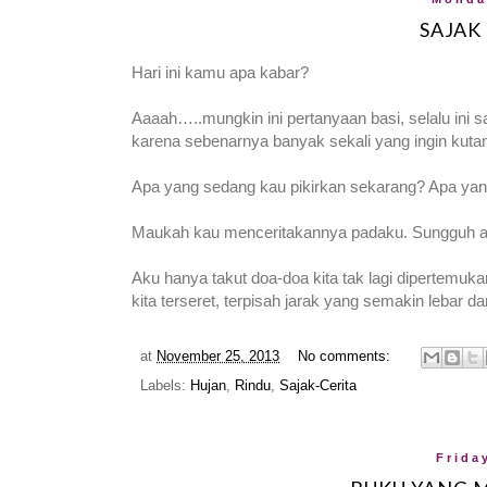
SAJAK
Hari ini kamu apa kabar?
Aaaah…..mungkin ini pertanyaan basi, selalu ini 
karena sebenarnya banyak sekali yang ingin kut
Apa yang sedang kau pikirkan sekarang? Apa yan
Maukah kau menceritakannya padaku. Sungguh ak
Aku hanya takut doa-doa kita tak lagi dipertemuka
kita terseret, terpisah jarak yang semakin lebar d
at
November 25, 2013
No comments:
Labels:
Hujan
,
Rindu
,
Sajak-Cerita
Frida