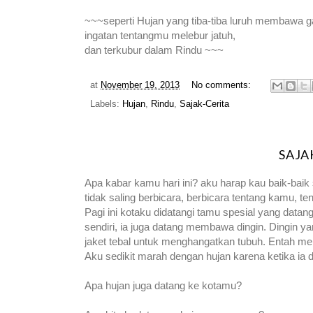
~~~seperti Hujan yang tiba-tiba luruh membawa g
ingatan tentangmu melebur jatuh,
dan terkubur dalam Rindu ~~~
at
November 19, 2013
No comments:
Labels:
Hujan
,
Rindu
,
Sajak-Cerita
SAJA
Apa kabar kamu hari ini? aku harap kau baik-baik 
tidak saling berbicara, berbicara tentang kamu, t
Pagi ini kotaku didatangi tamu spesial yang data
sendiri, ia juga datang membawa dingin. Dingin 
jaket tebal untuk menghangatkan tubuh. Entah men
Aku sedikit marah dengan hujan karena ketika ia 
Apa hujan juga datang ke kotamu?