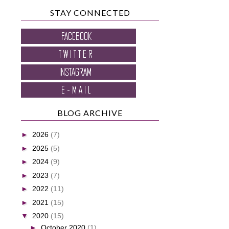
STAY CONNECTED
BLOG ARCHIVE
►
2026
(7)
►
2025
(5)
►
2024
(9)
►
2023
(7)
►
2022
(11)
►
2021
(15)
▼
2020
(15)
►
October 2020
(1)