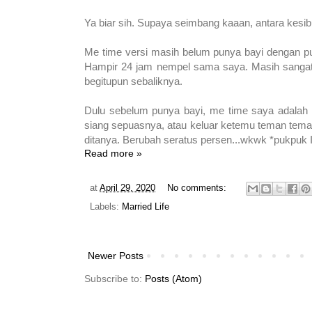
Ya biar sih. Supaya seimbang kaaan, antara kes
Me time versi masih belum punya bayi dengan pun
Hampir 24 jam nempel sama saya. Masih sangat b
begitupun sebaliknya.
Dulu sebelum punya bayi, me time saya adalah 
siang sepuasnya, atau keluar ketemu teman tema
ditanya. Berubah seratus persen...wkwk *pukpuk I
Read more »
at
April 29, 2020
No comments:
Labels:
Married Life
Newer Posts
Subscribe to:
Posts (Atom)