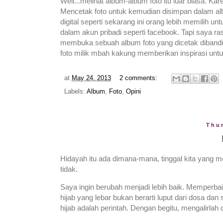
Well...melihat album-album foto itu luar biasa. 
Mencetak foto untuk kemudian disimpan dalam albu
digital seperti sekarang ini orang lebih memilih
dalam akun pribadi seperti facebook. Tapi saya ra
membuka sebuah album foto yang dicetak dibandi
foto milik mbah kakung memberikan inspirasi unt
at
May 24, 2013
2 comments:
Labels:
Album
,
Foto
,
Opini
Thur
Hidayah itu ada dimana-mana, tinggal kita yang 
tidak.
Saya ingin berubah menjadi lebih baik. Memperba
hijab yang lebar bukan berarti luput dari dosa da
hijab adalah perintah. Dengan begitu, mengalirlah 