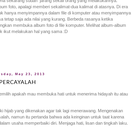
Karena sekarang sudah jarang sekali orang yang melakukannya.
m foto, apalagi memberi sekalimat-dua kalimat di atasnya. Di era
 untuk hanya menyimpannya dalam file di komputer atau menyimpannya
sa tetap saja ada nilai yang kurang. Berbeda rasanya ketika
ngkan membuka album foto di file komputer. Melihat album-album
uk ikut melakukan hal yang sama :D
sday, May 23, 2013
PERCAYALAH
memilih apakah mau membuka hati untuk menerima hidayah itu atau
iki hijab yang dikenakan agar tak lagi menerawang. Mengenakan
n salah, namun itu pertanda bahwa ada keinginan untuk taat karena
dalam usaha memperbaiki diri. Menjaga hati, lisan dan tingkah laku.