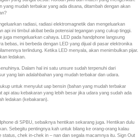
n yang mudah terbakar yang ada disana, ditambah dengan akan
kan?
geluarkan radiasi, radiasi elektromagnetik dan mengeluarkan
 api ini timbul akibat beda potensial tegangan yang cukup tinggi.
ne juga mengeluarkan cahaya. LED pada handphone langsung
ra bebas, ini berbeda dengan LED yang dijual di pasar elektronika
 filamennya terlindung. Ketika LED menyala, akan menimbulkan pijar.
bkan ledakan.
menuhinya. Dalam hal ini satu unsure sudah terpenuhi dari
r yang lain adalahbahan yang mudah terbakar dan udara.
cukup untuk menyulut uap bensin (bahan yang mudah terbakar
ut api atau kebakaran yang lebih besar jika udara yang sudah ada
lah ledakan (kebakaran).
phone di SPBU, sebaiknya hentikan sekarang juga. Hentikan dulu
kukan. Sebegitu pentingnya kah untuk bilang ke orang-orang kalau
te status, chek in-chek in – nan dan segala macamnya itu. Sign Out