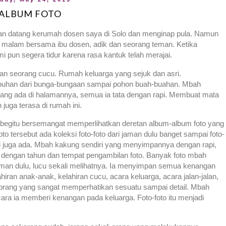
ALBUM FOTO
kan datang kerumah dosen saya di Solo dan menginap pula. Namun
m 9 malam bersama ibu dosen, adik dan seorang teman. Ketika
i pun segera tidur karena rasa kantuk telah merajai.
dan seorang cucu. Rumah keluarga yang sejuk dan asri.
uhan dari bunga-bungaan sampai pohon buah-buahan. Mbah
ang ada di halamannya, semua ia tata dengan rapi. Membuat mata
ga terasa di rumah ini.
begitu bersemangat memperlihatkan deretan album-album foto yang
to tersebut ada koleksi foto-foto dari jaman dulu banget sampai foto-
i juga ada. Mbah kakung sendiri yang menyimpannya dengan rapi,
ap dengan tahun dan tempat pengambilan foto. Banyak foto mbah
man dulu, lucu sekali melihatnya. Ia menyimpan semua kenangan
hiran anak-anak, kelahiran cucu, acara keluarga, acara jalan-jalan,
orang yang sangat memperhatikan sesuatu sampai detail. Mbah
ara ia memberi kenangan pada keluarga. Foto-foto itu menjadi