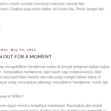
bukanmu masih sempat membuat makanan spesial dan
kami. Engkau juga selalu dalam do’a kami ibu. Peluk hangat dan
day, May 20, 2013
GN OUT FOR A MOMENT
atau mengaktifkan handphone waktu di tempat pengisian bahan bakar
ngan menyalakan handphone, tapi masih saja melakukannya. Apa
rasa pasti bias karena rata-rata yang mengisi bahan bakar di
esar yang menyatakan dilarang menyalakan handphone, korek api,
hone di SPBU?
ne dapat memicu terjadinya kebakaran. Bayangkan jika terjadi
gian yang sangat besar. Korban jiwa dan materi yang mengerikan.