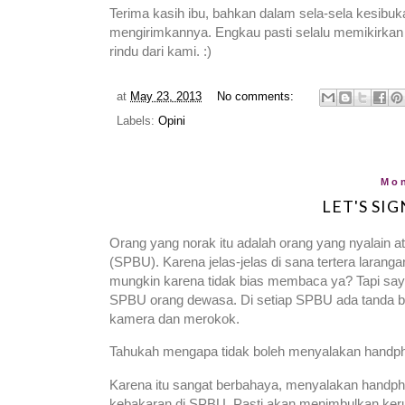
Terima kasih ibu, bahkan dalam sela-sela kesi
mengirimkannya. Engkau pasti selalu memikirkan 
rindu dari kami. :)
at
May 23, 2013
No comments:
Labels:
Opini
Mon
LET'S SI
Orang yang norak itu adalah orang yang nyalain 
(SPBU). Karena jelas-jelas di sana tertera lara
mungkin karena tidak bias membaca ya? Tapi saya 
SPBU orang dewasa. Di setiap SPBU ada tanda b
kamera dan merokok.
Tahukah mengapa tidak boleh menyalakan handp
Karena itu sangat berbahaya, menyalakan handpho
kebakaran di SPBU. Pasti akan menimbulkan keru