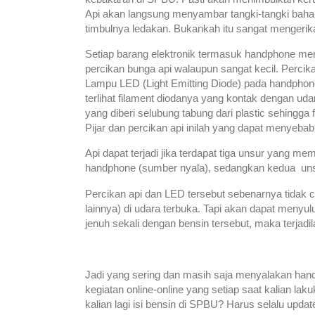
Api akan langsung menyambar tangki-tangki baha
timbulnya ledakan. Bukankah itu sangat mengeri
Setiap barang elektronik termasuk handphone men
percikan bunga api walaupun sangat kecil. Percikan
Lampu LED (Light Emitting Diode) pada handpho
terlihat filament diodanya yang kontak dengan uda
yang diberi selubung tabung dari plastic sehingga
Pijar dan percikan api inilah yang dapat menyeba
Api dapat terjadi jika terdapat tiga unsur yang me
handphone (sumber nyala), sedangkan kedua unsu
Percikan api dan LED tersebut sebenarnya tidak 
lainnya) di udara terbuka. Tapi akan dapat menyul
jenuh sekali dengan bensin tersebut, maka terjadi
Jadi yang sering dan masih saja menyalakan hand
kegiatan online-online yang setiap saat kalian la
kalian lagi isi bensin di SPBU? Harus selalu upda