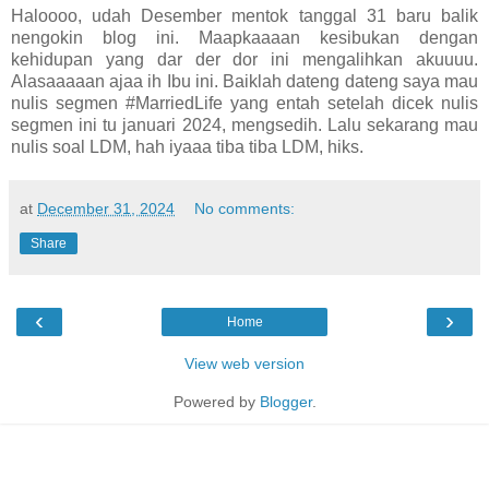
Haloooo, udah Desember mentok tanggal 31 baru balik
nengokin blog ini. Maapkaaaan kesibukan dengan
kehidupan yang dar der dor ini mengalihkan akuuuu.
Alasaaaaan ajaa ih Ibu ini. Baiklah dateng dateng saya mau
nulis segmen #MarriedLife yang entah setelah dicek nulis
segmen ini tu januari 2024, mengsedih. Lalu sekarang mau
nulis soal LDM, hah iyaaa tiba tiba LDM, hiks.
at
December 31, 2024
No comments:
Share
‹
›
Home
View web version
Powered by
Blogger
.