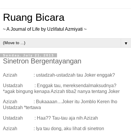
Ruang Bicara
~ A Journal of Life by Uzlifatul Azmiyati ~
▼
Sunday, July 21, 2013
Sinetron Bergentayangan
Azizah : ustadzah-ustadzah tau Joker enggak?
Ustadzah : Enggak tau, mereksendalmaksudnya?
*agak bingung kenapa Azizah tiba2 nanya tentang Joker
Azizah : Bukaaaan…Joker itu Jomblo Keren lho
Ustadzah *tertawa
Ustadzah : Haa?? Tau-tau aja nih Azizah
Azizah : Iya tau dong, aku lihat di sinetron