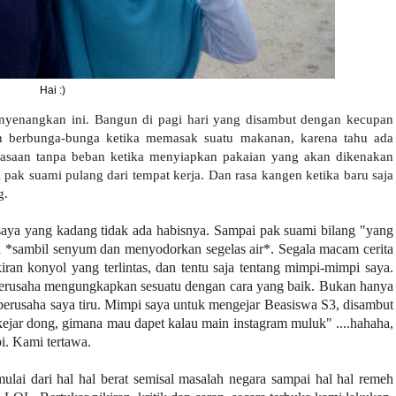
Hai :)
nyenangkan ini. Bangun di pagi hari yang disambut dengan kecupan
n berbunga-bunga ketika memasak suatu makanan, karena tahu ada
asaan tanpa beban ketika menyiapkan pakaian yang akan dikenakan
i pak suami pulang dari tempat kerja. Dan rasa kangen ketika baru saja
g.
saya yang kadang tidak ada habisnya. Sampai pak suami bilang "yang
ha *sambil senyum dan menyodorkan segelas air*. Segala macam cerita
kiran konyol yang terlintas, dan tentu saja tentang mimpi-mimpi saya.
u berusaha mengungkapkan sesuatu dengan cara yang baik. Bukan hanya
 berusaha saya tiru. Mimpi saya untuk mengejar Beasiswa S3, disambut
ejar dong, gimana mau dapet kalau main instagram muluk" ....hahaha,
i. Kami tertawa.
lai dari hal hal berat semisal masalah negara sampai hal hal remeh