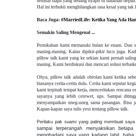
semisal siapa yang sedang nyapu di halaman depan. 
Hal ini terbukti menghilangkan rasa kesal yang tak 
Baca Juga:
#MarriedLife: Ketika Yang Ada Han
Semakin Saling Mengenal ...
Pernikahan kami memasuki bulan ke enam. Dan say
masing-masing. Kalau dipikir-pikir lucu juga. Ka
pillow talk kami yang ke sekian kami pernah saling
masing. Kami berdiskusi dan mencari solusi terbaikn
Ohya, pillow talk adalah obrolan kami ketika sebe
biasanya cerita-cerita dulu. Cerita kami seputar keg
kami terpisah tempat kerja, menceritakan rencana eso
sayanya yang lebih cerewet, ups. Sampai ditingg
menyampaikan uneg-uneg sama pasangan. Bisa ja
Kapan-kapan saya tulis yess tentang pillow talk.
Perilaku pak suami yang paling membuat saya 
sampai terperangah menyaksikan betapa 
menghadapi saya yang kadang labil...haha.