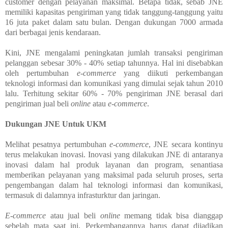
customer dengan pelayanan maksimal. Betapa tidak, sebab JNE
memiliki kapasitas pengiriman yang tidak tanggung-tanggung yaitu
16 juta paket dalam satu bulan. Dengan dukungan 7000 armada
dari berbagai jenis kendaraan.
Kini, JNE mengalami peningkatan jumlah transaksi pengiriman
pelanggan sebesar 30% - 40% setiap tahunnya. Hal ini disebabkan
oleh pertumbuhan
e-commerce
yang diikuti perkembangan
teknologi informasi dan komunikasi yang dimulai sejak tahun 2010
lalu. Terhitung sekitar 60% - 70% pengiriman JNE berasal dari
pengiriman jual beli
online
atau
e-commerce
.
Dukungan JNE Untuk UKM
Melihat pesatnya pertumbuhan
e-commerce
, JNE secara kontinyu
terus melakukan inovasi. Inovasi yang dilakukan JNE di antaranya
inovasi dalam hal produk layanan dan program, senantiasa
memberikan pelayanan yang maksimal pada seluruh proses, serta
pengembangan dalam hal teknologi informasi dan komunikasi,
termasuk di dalamnya infrasturktur dan jaringan.
E-commerce
atau jual beli
online
memang tidak bisa dianggap
sebelah mata saat ini. Perkembangannya harus dapat dijadikan