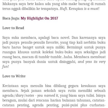
Makanya saya bete kalau ada yang abis make barang di rumah
terus nggak dibalikin ke tempatnya.
Huft
. Kerapian
is a must
!
Baca Juga:
My Highlight On 2017
Love to Read
Saya suka membaca, apalagi baca novel. Dan karenanya saya
jadi punya penulis-penulis favorite, yang tiap kali nerbitin buku
baru harus banget untuk saya miliki. Bermimpi untuk punya
ruangan khusus untuk koleksi buku-buku saya sekaligus jadi
ruang baca, macam di tumblr-tumblr…haha. Membaca membuat
saya punya banyak dunia untuk disinggahi,
and yess its very
fun
!
Love to Write
Kecintaan saya menulis bisa dibilang gegara kesukaan saya
membaca. Sejak jaman sekolah saya rutin memiliki sebuah
agenda/
diary
/
notes
-
you named it
, yang biasa saya tulisi. Isinya
beragam, mulai dari rencana harian bulanan tahunan, catatan-
catatan penting, agenda penting, puisi-puisi plus curhatan-