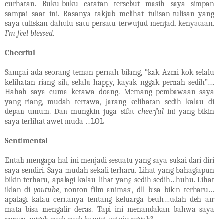
curhatan. Buku-buku catatan tersebut masih saya simpan
sampai saat ini. Rasanya takjub melihat tulisan-tulisan yang
saya tuliskan dahulu satu persatu terwujud menjadi kenyataan.
I’m feel blessed
.
Cheerful
Sampai ada seorang teman pernah bilang, “kak Azmi kok selalu
kelihatan riang sih, selalu happy, kayak nggak pernah sedih”….
Hahah saya cuma ketawa doang. Memang pembawaan saya
yang riang, mudah tertawa, jarang kelihatan sedih kalau di
depan umum. Dan mungkin juga sifat
cheerful
ini yang bikin
saya terlihat awet muda …LOL
Sentimental
Entah mengapa hal ini menjadi sesuatu yang saya sukai dari diri
saya sendiri. Saya mudah sekali terharu. Lihat yang bahagiapun
bikin terharu, apalagi kalau lihat yang sedih-sedih…huhu. Lihat
iklan di
youtube
, nonton film animasi, dll bisa bikin terharu…
apalagi kalau ceritanya tentang keluarga beuh…udah deh air
mata bisa mengalir deras. Tapi ini menandakan bahwa saya
perasa, nggak cuek cuek banget, setuju nggak?