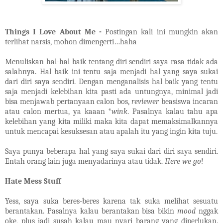
Things I Love About Me -
Postingan kali ini mungkin akan
terlihat narsis, mohon dimengerti…haha
Menuliskan hal-hal baik tentang diri sendiri saya rasa tidak ada
salahnya. Hal baik ini tentu saja menjadi hal yang saya sukai
dari diri saya sendiri. Dengan menganalisis hal baik yang tentu
saja menjadi kelebihan kita pasti ada untungnya, minimal jadi
bisa menjawab pertanyaan calon bos,
reviewer
beasiswa incaran
atau calon mertua, ya kaaan *
wink
. Pasalnya kalau tahu apa
kelebihan yang kita miliki maka kita dapat memaksimalkannya
untuk mencapai kesuksesan atau apalah itu yang ingin kita tuju.
Saya punya beberapa hal yang saya sukai dari diri saya sendiri.
Entah orang lain juga menyadarinya atau tidak.
Here we go
!
Hate Mess Stuff
Yess, saya suka beres-beres karena tak suka melihat sesuatu
berantakan. Pasalnya kalau berantakan bisa bikin
mood
nggak
oke, plus jadi susah kalau mau nyari barang yang diperlukan.