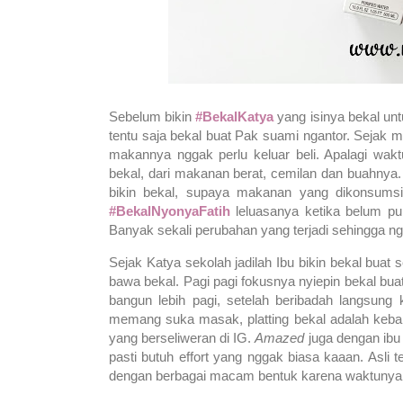
Sebelum bikin
#BekalKatya
yang isinya bekal un
tentu saja bekal buat Pak suami ngantor. Sejak 
makannya nggak perlu keluar beli. Apalagi wak
bekal, dari makanan berat, cemilan dan buahnya.
bikin bekal, supaya makanan yang dikonsumsi j
#BekalNyonyaFatih
leluasanya ketika belum p
Banyak sekali perubahan yang terjadi sehingga n
Sejak Katya sekolah jadilah Ibu bikin bekal buat
bawa bekal. Pagi pagi fokusnya nyiepin bekal bua
bangun lebih pagi, setelah beribadah langsun
memang suka masak, platting bekal adalah kebaha
yang berseliweran di IG.
Amazed
juga dengan ibu
pasti butuh effort yang nggak biasa kaaan. Asli
dengan berbagai macam bentuk karena waktunya n