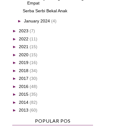
Empat
Serba Serbi Bekal Anak
►
January 2024
(4)
►
2023
(7)
►
2022
(11)
►
2021
(15)
►
2020
(15)
►
2019
(16)
►
2018
(34)
►
2017
(30)
►
2016
(48)
►
2015
(35)
►
2014
(82)
►
2013
(60)
POPULAR POS