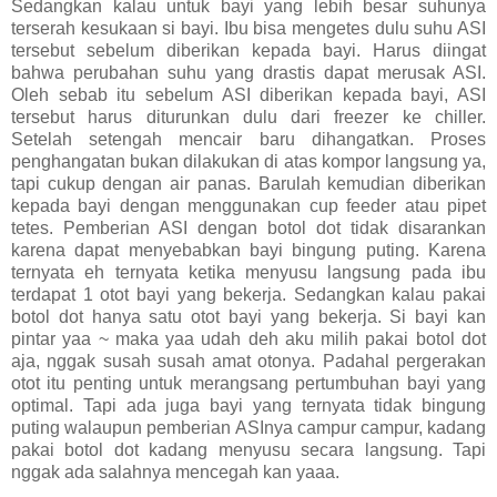
Sedangkan kalau untuk bayi yang lebih besar suhunya
terserah kesukaan si bayi. Ibu bisa mengetes dulu suhu ASI
tersebut sebelum diberikan kepada bayi. Harus diingat
bahwa perubahan suhu yang drastis dapat merusak ASI.
Oleh sebab itu sebelum ASI diberikan kepada bayi, ASI
tersebut harus diturunkan dulu dari freezer ke chiller.
Setelah setengah mencair baru dihangatkan. Proses
penghangatan bukan dilakukan di atas kompor langsung ya,
tapi cukup dengan air panas. Barulah kemudian diberikan
kepada bayi dengan menggunakan cup feeder atau pipet
tetes. Pemberian ASI dengan botol dot tidak disarankan
karena dapat menyebabkan bayi bingung puting. Karena
ternyata eh ternyata ketika menyusu langsung pada ibu
terdapat 1 otot bayi yang bekerja. Sedangkan kalau pakai
botol dot hanya satu otot bayi yang bekerja. Si bayi kan
pintar yaa ~ maka yaa udah deh aku milih pakai botol dot
aja, nggak susah susah amat otonya. Padahal pergerakan
otot itu penting untuk merangsang pertumbuhan bayi yang
optimal. Tapi ada juga bayi yang ternyata tidak bingung
puting walaupun pemberian ASInya campur campur, kadang
pakai botol dot kadang menyusu secara langsung. Tapi
nggak ada salahnya mencegah kan yaaa.