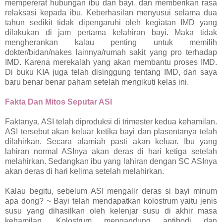
mempererat hubungan ibu dan bayi, dan memberikan rasa
relaksasi kepada ibu. Keberhasilan menyusui selama dua
tahun sedikit tidak dipengaruhi oleh kegiatan IMD yang
dilakukan di jam pertama kelahiran bayi. Maka tidak
mengherankan kalau penting untuk memilih
dokter/bidan/nakes lainnya/rumah sakit yang pro terhadap
IMD. Karena merekalah yang akan membantu proses IMD.
Di buku KIA juga telah disinggung tentang IMD, dan saya
baru benar benar paham setelah mengikuti kelas ini.
Fakta Dan Mitos Seputar ASI
Faktanya, ASI telah diproduksi di trimester kedua kehamilan.
ASI tersebut akan keluar ketika bayi dan plasentanya telah
dilahirkan. Secara alamiah pasti akan keluar. Ibu yang
lahiran normal ASInya akan deras di hari ketiga setelah
melahirkan. Sedangkan ibu yang lahiran dengan SC ASInya
akan deras di hari kelima setelah melahirkan.
Kalau begitu, sebelum ASI mengalir deras si bayi minum
apa dong? ~ Bayi telah mendapatkan kolostrum yaitu jenis
susu yang dihasilkan oleh kelenjar susu di akhir masa
kehamilan. Kolostrum mengandung antibodi dan