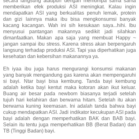
secara langsung ataupun dengan memompa sama sama
memberikan efek produksi ASI meningkat. Kalau ingin
mendapatkan ASI yang berkualitas penuh lemak, protein
dan gizi lainnya maka ibu bisa mengkonsumsi banyak
kacang kacangan. Wah ini sih kesukaan saya...hihi. Ibu
menyusui pantangan makannya sedikit jadi silahkan
dimanfaatkan. Makan apa saja yang membuat Happy ~
jangan sampai ibu stress. Karena stress akan berpengaruh
langsung terhadap produksi ASI. Tapi yaa diperhatikan juga
kesehatan dan kebersihan makanannya ya.
Eh iyaa ibu juga harus mengurangi konsumsi makanan
yang banyak mengandung gas karena akan mempengaruhi
si bayi. Ntar bayi bisa kembung. Tanda bayi kembung
adalah ketika bayi kentut maka kotoran akan ikut keluar.
Buang air besar pada newborn biasanya terjadi setelah
tujuh hari kelahiran dan berwarna hitam. Setelah itu akan
berwarna kuning keemasan. Ini adalah tanda bahwa bayi
cukup mendapatkan ASI. Jadi indikator kecukupan ASI pada
bayi adalah dengan memperhatikan BAK dan BAB bayi.
Selain itu tentu juga memperhatikan BB (Berat Badan) dan
TB (Tinggi Badan) bayi.