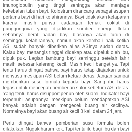
imunoglobulin yang tinggi sehingga akan menjaga
kekebalan tubuh bayi. Kolostrum dirancang sebagai asupan
pertama bayi di hari kelahirannya. Bayi tidak akan kelaparan
karena masih punya cadangan lemak coklat di
punggungnya yang dijadikan sumber energi. Itulah
sebabnya berat badan bayi biasanya akan turun di
seminggu kelahirannya, namun akan kembali naik ketika
ASI sudah banyak diberikan alias ASInya sudah deras.
Kalau bayi menangis tinggal didekap atau dipeluk oleh ibu,
dipuk puk. Lagian lambung bayi seminggu setelah lahir
masih sebesar kelereng kecil. Masih kecil banget ya. Tapi
tentu harus diingat bahwa bayi harus tetap diajarkan untuk
menyusu meskipun ASI belum keluar deras. Jangan sampai
memberikan susu formula kepada bayi. Sang ibu harus
tegas untuk mencegah pemberian sufor sebelum ASI deras.
Yang tentu harus disupport penuh oleh suami. Indikator bayi
terpenuhi asupannya meskipun belum mendapatkan ASI
banyak adalah dengan mengecek buang air kecilnya.
Normalnya bayi akan buang air kecil 8 kali dalam 24 jam.
Perlu diingat bahwa pemberian susu formula boleh
dilakukan. Nggak haram kok. Tapi tentu itu bagi ibu dan bayi