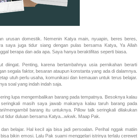
gan urusan domestik. Nemenin Katya main, nyuapin, beres beres,
a saya juga tidur siang dengan pulas bersama Katya, Ya Allah
nggal berapa dan ada apa. Saya hanya beraktifitas seperti biasa.
ut diingat. Penting, karena bertambahnya usia pernikahan berarti
an segala faktor, besaran ataupun konstanta yang ada di dalamnya.
etap utuh perlu usaha, komunikasi dan kemauan untuk terus belajar.
nya soal yang indah indah saja.
sering lupa mengembalikan barang pada tempatnya. Besoknya kalau
seringkali masih saya jawab makanya kalau taruh barang pada
/mengambil barang itu untuknya. Pillow talk seringkali dilakukan
a ikut tidur duluan bersama Katya...wkwk. Maap Pak.
dan belajar. Hal kecil aja bisa jadi persoalan. Perihal nggak matiin
sa bikin emosi. Lalu Pak suami menggelari istrinya terlalu cerewet