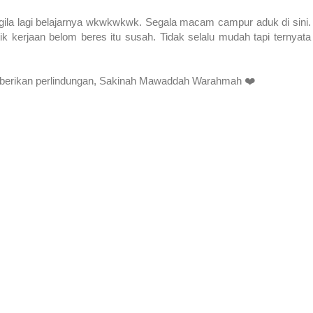
ih gila lagi belajarnya wkwkwkwk. Segala macam campur aduk di sini.
 kerjaan belom beres itu susah. Tidak selalu mudah tapi ternyata
 diberikan perlindungan, Sakinah Mawaddah Warahmah ❤️