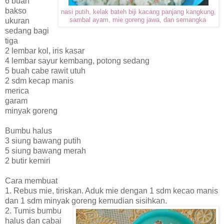
6 buah
bakso
nasi putih, kelak bateh biji kacang panjang kangkung,
ukuran
sambal ayam, mie goreng jawa, dan semangka
sedang bagi
tiga
2 lembar kol, iris kasar
4 lembar sayur kembang, potong sedang
5 buah cabe rawit utuh
2 sdm kecap manis
merica
garam
minyak goreng
Bumbu halus
3 siung bawang putih
5 siung bawang merah
2 butir kemiri
Cara membuat
1. Rebus mie, tiriskan. Aduk mie dengan 1 sdm kecao manis
dan 1 sdm minyak goreng kemudian sisihkan.
2. Tumis bumbu
halus dan cabai