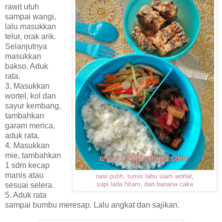
rawit utuh
sampai wangi,
lalu masukkan
telur, orak arik.
Selanjutnya
masukkan
bakso. Aduk
rata.
3. Masukkan
wortel, kol dan
sayur kembang,
tambahkan
garam merica,
aduk rata.
4. Masukkan
mie, tambahkan
1 sdm kecap
manis atau
nasi putih, tumis labu siam wortel,
sesuai selera.
sapi lada hitam, dan banana cake
5. Aduk rata
sampai bumbu meresap. Lalu angkat dan sajikan.