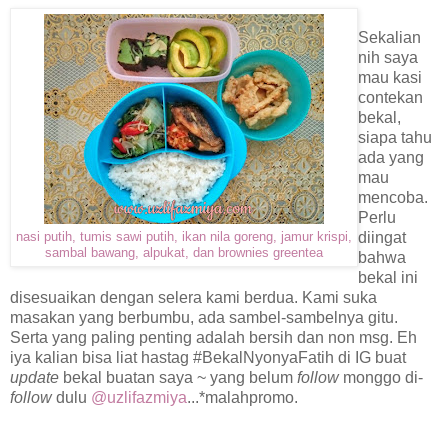
Sekalian
nih saya
mau kasi
contekan
bekal,
siapa tahu
ada yang
mau
mencoba.
Perlu
diingat
nasi putih, tumis sawi putih, ikan nila goreng, jamur krispi,
sambal bawang, alpukat, dan brownies greentea
bahwa
bekal ini
disesuaikan dengan selera kami berdua. Kami suka
masakan yang berbumbu, ada sambel-sambelnya gitu.
Serta yang paling penting adalah bersih dan non msg. Eh
iya kalian bisa liat hastag #BekalNyonyaFatih di IG buat
update
bekal buatan saya ~ yang belum
follow
monggo di-
follow
dulu
@uzlifazmiya
...*malahpromo.