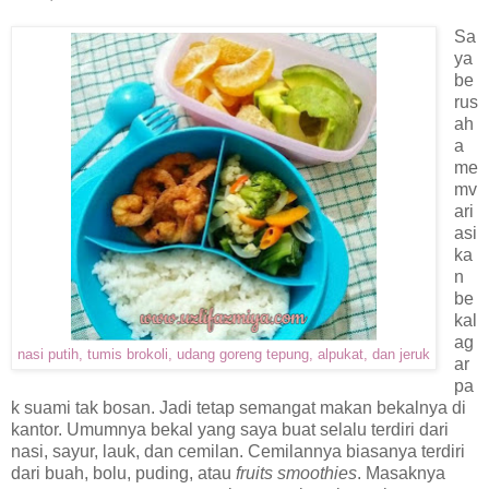
Sa
ya
be
rus
ah
a
me
mv
ari
asi
ka
n
be
kal
ag
nasi putih, tumis brokoli, udang goreng tepung, alpukat, dan jeruk
ar
pa
k suami tak bosan. Jadi tetap semangat makan bekalnya di
kantor. Umumnya bekal yang saya buat selalu terdiri dari
nasi, sayur, lauk, dan cemilan. Cemilannya biasanya terdiri
dari buah, bolu, puding, atau
fruits smoothies
. Masaknya