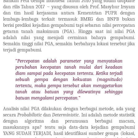
Bahkan Peta Gempa Indonesa Tahun 2010 yang sudah diupdate
dan rilis Tahun 2017 ~ yang disusun oleh Prof. Masyhur Irsyam
dan tim hasil kerjasama antara Kementrian PUPR dengan
lembaga-lembaga terkait termasuk BMKG dan BNPB bukan
berisi prediksi kejadian gempabumi tapi sebaran nilai percepatan
getaran tanah maksimum (PGA). Hingga saat ini nilai PGA
adalah nilai yang menjadi cerminan bahaya gempabumi.
Semakin tinggi nilai PGA, semakin berbahaya lokasi tersebut jika
terjadi gempabumi.
“
Percepatan adalah parameter yang menyatakan
perubahan kecepatan tanah mulai dari keadaan
diam sampai pada kecepatan tertentu. Ketika terjadi
sebuah gempa dengan kekuatan (magnitudo)
tertentu, maka gempa tersebut akan menggetarkan
tanah atau batuan yang dilewatinya sehingga
batuan mengalami percepatan.
”
Analisis nilai PGA dilakukan dengan berbagai metode, ada yang
secara
Probabilistic
dan
Deterministic
. Ini adalah metode statistik
dengan algoritma dan perumusan berbagai macam,
masukannya apa? tentu saja data-data kejadian gempabumi
YANG SUDAH TERJADI, hasil identifikasi sumber gempa (lokasi,