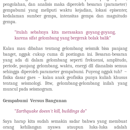
pengolahan, dan analisis maka diperoleh besaran (parameter)
gempabumi yang meliputi waktu kejadian, lokasi episenter,
kedalaman sumber gempa, intensitas gempa dan magnitudo
gempa.
“itulah sebabnya kita merasakan goyang-goyang,
karena sifat gelombang yang bergerak bolak balik”
Kalau mau dibahas tentang gelombang seismik bisa panjang
banget, nggak cukup cuma di postingan ini. Besaran-besaran
yang ada di dalam gelombang seperti frekuensi, amplitudo,
periode, panjang gelombang, waktu, energi dll dianalisis semua
sehingga diperoleh parameter gempabumi. Puyeng nggak tuh? ~
fisika dasar gaes ~ kalau anak geofisika punya kuliah khusus
tentang seismologi. Btw, gelombang-gelombang inilah yang
muncul pada seismogram.
Gempabumi
Versus Bangunan
“
Earthquake doesn't kill, buildings do
”
Saya harap kita sudah semakin sadar bahwa yang membuat
orang kehilangan nyawa ataupun luka-luka adalah