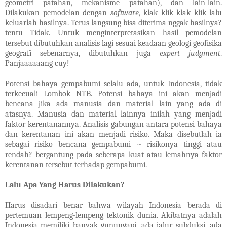
geometri patahan, mekanisme patahan), dan lain-lain.
Dilakukan pemodelan dengan
software
, klak klik klak klik lalu
keluarlah hasilnya. Terus langsung bisa diterima nggak hasilnya?
tentu Tidak. Untuk menginterpretasikan hasil pemodelan
tersebut dibutuhkan analisis lagi sesuai keadaan geologi geofisika
geografi sebenarnya, dibutuhkan juga
expert judgment
.
Panjaaaaaang cuy!
Potensi bahaya gempabumi selalu ada, untuk Indonesia, tidak
terkecuali Lombok NTB. Potensi bahaya ini akan menjadi
bencana jika ada manusia dan material lain yang ada di
atasnya. Manusia dan material lainnya inilah yang menjadi
faktor kerentanannya. Analisis gabungan antara potensi bahaya
dan kerentanan ini akan menjadi risiko. Maka disebutlah ia
sebagai risiko bencana gempabumi ~ risikonya tinggi atau
rendah? bergantung pada seberapa kuat atau lemahnya faktor
kerentanan tersebut terhadap gempabumi.
Lalu Apa Yang Harus Dilakukan?
Harus disadari benar bahwa wilayah Indonesia berada di
pertemuan lempeng-lempeng tektonik dunia. Akibatnya adalah
Indonesia memiliki banyak gunungapi, ada jalur subduksi, ada