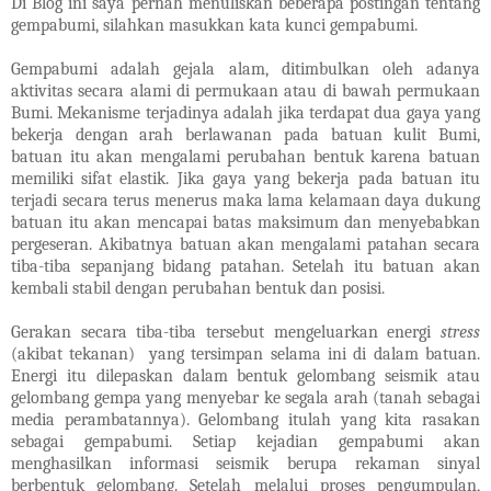
Di Blog ini saya pernah menuliskan beberapa postingan tentang
gempabumi, silahkan masukkan kata kunci gempabumi.
Gempabumi adalah gejala alam, ditimbulkan oleh adanya
aktivitas secara alami di permukaan atau di bawah permukaan
Bumi. Mekanisme terjadinya adalah jika terdapat dua gaya yang
bekerja dengan arah berlawanan pada batuan kulit Bumi,
batuan itu akan mengalami perubahan bentuk karena batuan
memiliki sifat elastik. Jika gaya yang bekerja pada batuan itu
terjadi secara terus menerus maka lama kelamaan daya dukung
batuan itu akan mencapai batas maksimum dan menyebabkan
pergeseran. Akibatnya batuan akan mengalami patahan secara
tiba-tiba sepanjang bidang patahan. Setelah itu batuan akan
kembali stabil dengan perubahan bentuk dan posisi.
Gerakan secara tiba-tiba tersebut mengeluarkan energi
stress
(akibat tekanan)
yang tersimpan selama ini di dalam batuan.
Energi itu dilepaskan dalam bentuk gelombang seismik atau
gelombang gempa yang menyebar ke segala arah (tanah sebagai
media perambatannya). Gelombang itulah yang kita rasakan
sebagai gempabumi. Setiap kejadian gempabumi akan
menghasilkan
informasi seismik berupa rekaman sinyal
berbentuk gelombang. Setelah melalui proses pengumpulan,