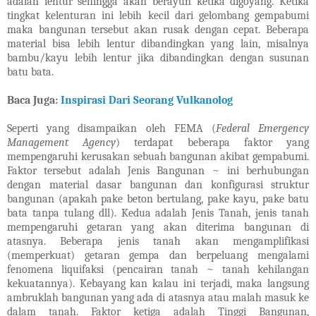
adalah lentur sehingga akan berayun ketika digoyang. Ketika
tingkat kelenturan ini lebih kecil dari gelombang gempabumi
maka bangunan tersebut akan rusak dengan cepat. Beberapa
material bisa lebih lentur dibandingkan yang lain, misalnya
bambu/kayu lebih lentur jika dibandingkan dengan susunan
batu bata.
Baca Juga:
Inspirasi Dari Seorang Vulkanolog
Seperti yang disampaikan oleh FEMA (
Federal Emergency
Management Agency
) terdapat beberapa faktor yang
mempengaruhi kerusakan sebuah bangunan akibat gempabumi.
Faktor tersebut adalah Jenis Bangunan ~ ini berhubungan
dengan material dasar bangunan dan konfigurasi struktur
bangunan (apakah pake beton bertulang, pake kayu, pake batu
bata tanpa tulang dll). Kedua adalah Jenis Tanah, jenis tanah
mempengaruhi getaran yang akan diterima bangunan di
atasnya. Beberapa jenis tanah akan mengamplifikasi
(memperkuat) getaran gempa dan berpeluang mengalami
fenomena liquifaksi (pencairan tanah ~ tanah kehilangan
kekuatannya). Kebayang kan kalau ini terjadi, maka langsung
ambruklah bangunan yang ada di atasnya atau malah masuk ke
dalam tanah. Faktor ketiga adalah Tinggi Bangunan,