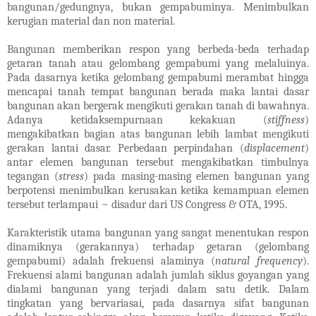
bangunan/gedungnya, bukan gempabuminya. Menimbulkan
kerugian material dan non material.
Bangunan memberikan respon yang berbeda-beda terhadap
getaran tanah atau gelombang gempabumi yang melaluinya.
Pada dasarnya ketika gelombang gempabumi merambat hingga
mencapai tanah tempat bangunan berada maka lantai dasar
bangunan akan bergerak mengikuti gerakan tanah di bawahnya.
Adanya ketidaksempurnaan kekakuan (
stiffness
)
mengakibatkan bagian atas bangunan lebih lambat mengikuti
gerakan lantai dasar. Perbedaan perpindahan (
displacement
)
antar elemen bangunan tersebut mengakibatkan timbulnya
tegangan (
stress
) pada masing-masing elemen bangunan yang
berpotensi menimbulkan kerusakan ketika kemampuan elemen
tersebut terlampaui ~ disadur dari US Congress & OTA, 1995.
Karakteristik utama bangunan yang sangat menentukan respon
dinamiknya (gerakannya) terhadap getaran (gelombang
gempabumi) adalah frekuensi alaminya (
natural frequency
).
Frekuensi alami bangunan adalah jumlah siklus goyangan yang
dialami bangunan yang terjadi dalam satu detik. Dalam
tingkatan yang bervariasai, pada dasarnya sifat bangunan