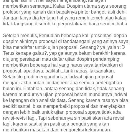
sampai hari ini. Hati saya mengembang, lumayan
memberikan semangat. Kalau Dospim utama saya seorang
profesor yang ramah dan bapaknya pinter banget, asli deh!.
Jangan tanya dia tentang hal yang remeh temeh atau kalau
tidak langsung disuruh ke perpustakaan, baca sendiri..haha
Setelah menulis, kemudian beberapa kali presentasi depan
dospim akhirnya proposal di tandatangani yang artinya saya
bisa mendaftar untuk ujian proposal. Senang? ya iyalah :D
Terus kenapa galau?, yap galaunya belum berakhir karena
diujung persiapan mau daftar ujian dospim pendamping
memberikan beberapa hal yang harus saya tambahkan di
proposal, apa daya, baiklah...tarik napas, laksanakan.
Selain itu prodi mengundurkan jadwal ujian proposal
menjadi akhir bulan ini dari rencana semula pertengahan
bulan ini. Entahlah..antara senang dan tidak, tidak senang
karena mundurnya ujian proposal berarti mundurnya jadwal
ke lapangan dan analisis data. Senang karena rasanya bisa
sedikit santai, bisa memperbaiki proposal dan menyiapkan
dengan lebih baik untuk ujian proposal supaya tidak ada
revisi-revisi lagi. Tapi sebenarnya sih pasti akan ada revisi
lagi, karena saat ujian pasti ada penguji yang akan
memberikan masukan dan mengoreksi kekurangan-