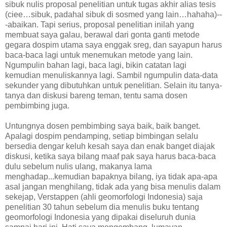
sibuk nulis proposal penelitian untuk tugas akhir alias tesis
(ciee…sibuk, padahal sibuk di sosmed yang lain…hahaha)--
-abaikan. Tapi serius, proposal penelitian inilah yang
membuat saya galau, berawal dari gonta ganti metode
gegara dospim utama saya enggak sreg, dan sayapun harus
baca-baca lagi untuk menemukan metode yang lain.
Ngumpulin bahan lagi, baca lagi, bikin catatan lagi
kemudian menuliskannya lagi. Sambil ngumpulin data-data
sekunder yang dibutuhkan untuk penelitian. Selain itu tanya-
tanya dan diskusi bareng teman, tentu sama dosen
pembimbing juga.
Untungnya dosen pembimbing saya baik, baik banget.
Apalagi dospim pendamping, setiap bimbingan selalu
bersedia dengar keluh kesah saya dan enak banget diajak
diskusi, ketika saya bilang maaf pak saya harus baca-baca
dulu sebelum nulis ulang, makanya lama
menghadap...kemudian bapaknya bilang, iya tidak apa-apa
asal jangan menghilang, tidak ada yang bisa menulis dalam
sekejap, Verstappen (ahli geomorfologi Indonesia) saja
penelitian 30 tahun sebelum dia menulis buku tentang
geomorfologi Indonesia yang dipakai diseluruh dunia