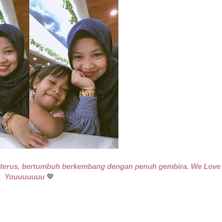
t terus, bertumbuh berkembang dengan penuh gembira. We Love
Youuuuuuu
💖