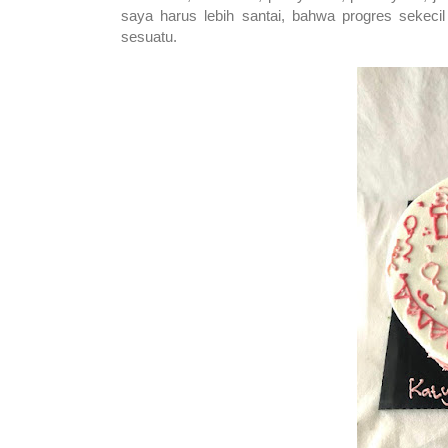
saya harus lebih santai, bahwa progres sekeci
sesuatu.