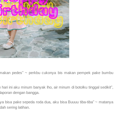
bisa makan pedes" ~ perkbu cukonya bis makan pempek pake bumbu
 hari ini aku minum banyak lho, air minum di botolku tinggal sedikit",
~ laporan dengan bangga.
nya bisa pake sepeda roda dua, aku bisa Buuuu tiba-tiba" ~ matanya
dah sering latihan.