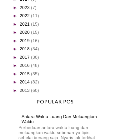
►
2023
(7)
►
2022
(11)
►
2021
(15)
►
2020
(15)
►
2019
(16)
►
2018
(34)
►
2017
(30)
►
2016
(48)
►
2015
(35)
►
2014
(82)
►
2013
(60)
POPULAR POS
Antara Waktu Luang Dan Meluangkan
Waktu
Perbedaan antara waktu luang dan
meluangkan waktu sebenarnya tipis,
sehelai benang saja. Nyaris tak terlihat