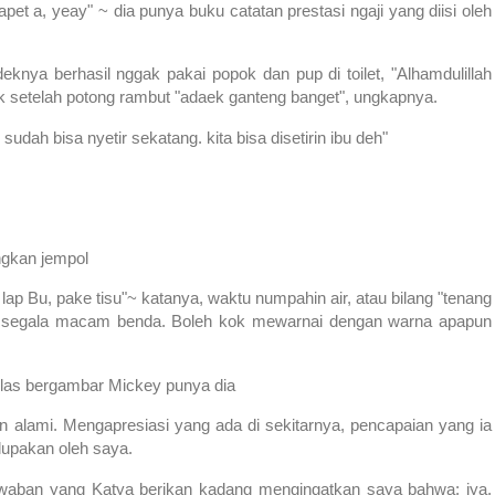
et a, yeay" ~ dia punya buku catatan prestasi ngaji yang diisi oleh
eknya berhasil nggak pakai popok dan pup di toilet, "Alhamdulillah
 setelah potong rambut "adaek ganteng banget", ungkapnya.
 sudah bisa nyetir sekatang. kita bisa disetirin ibu deh"
gkan jempol
 lap Bu, pake tisu"~ katanya, waktu numpahin air, atau bilang "tenang
an segala macam benda. Boleh kok mewarnai dengan warna apapun
gelas bergambar Mickey punya dia
an alami. Mengapresiasi yang ada di sekitarnya, pencapaian yang ia
erlupakan oleh saya.
jawaban yang Katya berikan kadang mengingatkan saya bahwa; iya,