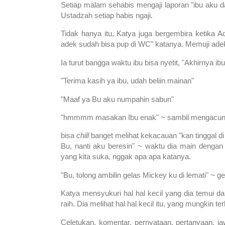
Setiap malam sehabis mengaji laporan "ibu aku dap
Ustadzah setiap habis ngaji.
Tidak hanya itu, Katya juga bergembira ketika Ad
adek sudah bisa pup di WC" katanya. Memuji adek
Ia turut bangga waktu ibu bisa nyetit, "Akhirnya ibu
"Terima kasih ya ibu, udah beliin mainan"
"Maaf ya Bu aku numpahin sabun"
"hmmmm masakan Ibu enak" ~ sambil mengacun
bisa
chill
banget melihat kekacauan "kan tinggal di
Bu, nanti aku beresin" ~ waktu dia main deng
yang kita suka, nggak apa apa katanya.
"Bu, tolong ambilin gelas Mickey ku di lemati" ~ 
Katya mensyukuri hal hal kecil yang dia temui d
raih. Dia melihat hal hal kecil itu, yang mungkin t
Celetukan, komentar, pernyataan, pertanyaan, 