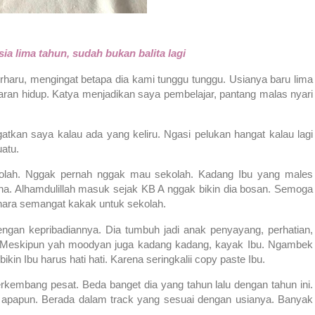
ia lima tahun, sudah bukan balita lagi
rharu, mengingat betapa dia kami tunggu tunggu. Usianya baru lima
aran hidup. Katya menjadikan saya pembelajar, pantang malas nyari
atkan saya kalau ada yang keliru. Ngasi pelukan hangat kalau lagi
uatu.
ekolah. Nggak pernah nggak mau sekolah. Kadang Ibu yang males
ha. Alhamdulillah masuk sejak KB A nggak bikin dia bosan. Semoga
hara semangat kakak untuk sekolah.
engan kepribadiannya. Dia tumbuh jadi anak penyayang, perhatian,
atu. Meskipun yah moodyan juga kadang kadang, kayak Ibu. Ngambek
kin Ibu harus hati hati. Karena seringkalii copy paste Ibu.
rkembang pesat. Beda banget dia yang tahun lalu dengan tahun ini.
tu apapun. Berada dalam track yang sesuai dengan usianya. Banyak