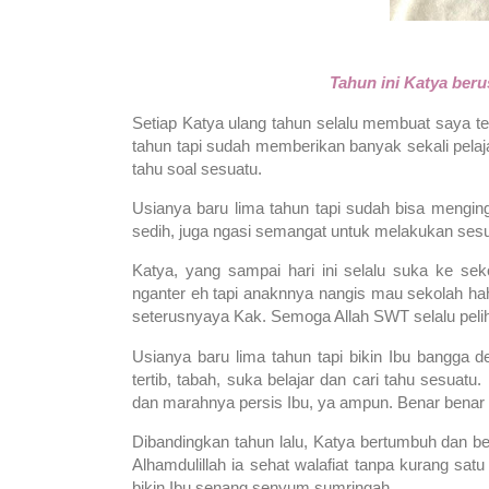
Tahun ini Katya berus
Setiap Katya ulang tahun selalu membuat saya te
tahun tapi sudah memberikan banyak sekali pelaj
tahu soal sesuatu.
Usianya baru lima tahun tapi sudah bisa menging
sedih, juga ngasi semangat untuk melakukan ses
Katya, yang sampai hari ini selalu suka ke s
nganter eh tapi anaknnya nangis mau sekolah ha
seterusnyaya Kak. Semoga Allah SWT selalu peli
Usianya baru lima tahun tapi bikin Ibu bangga d
tertib, tabah, suka belajar dan cari tahu sesu
dan marahnya persis Ibu, ya ampun. Benar benar bi
Dibandingkan tahun lalu, Katya bertumbuh dan be
Alhamdulillah ia sehat walafiat tanpa kurang sa
bikin Ibu senang senyum sumringah.