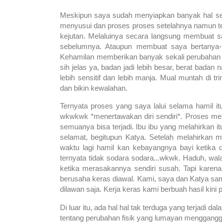
Meskipun saya sudah menyiapkan banyak hal se
menyusui dan proses proses setelahnya namun t
kejutan. Melaluinya secara langsung membuat 
sebelumnya. Ataupun membuat saya bertanya-ta
Kehamilan memberikan banyak sekali perubahan pad
sih jelas ya, badan jadi lebih besar, berat badan 
lebih sensitif dan lebih manja. Mual muntah di 
dan bikin kewalahan.
Ternyata proses yang saya lalui selama hamil it
wkwkwk *menertawakan diri sendiri*. Proses mela
semuanya bisa terjadi. Ibu ibu yang melahirkan it
selamat, begitupun Katya. Setelah melahirkan ma
waktu lagi hamil kan kebayangnya bayi ketika 
ternyata tidak sodara sodara...wkwk. Haduh, wa
ketika merasakannya sendiri susah. Tapi kare
berusaha keras diawal. Kami, saya dan Katya sa
dilawan saja. Kerja keras kami berbuah hasil ki
Di luar itu, ada hal hal tak terduga yang terjadi d
tentang perubahan fisik yang lumayan mengganggu d