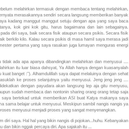
belum melahirkan termasuk dengan membaca tentang melahirkan,
ernyata merasakannya sendiri secara langsung memberikan banyak
saya kadang manggut manggut setuju dengan apa yang saya baca
nya, kok gini kok gitu, harus bagaimana dan lain sebagainya.
a diri saya, baik secara fisik ataupun secara psikis. Secara fisik
naik berkilo kilo. Kalau secara psikis di masa hamil saya merasa jadi
trimester pertama yang saya rasakan juga lumayan menguras energi
u tidak ada apa apanya dibandingkan melahirkan dan menyusui ....
hirkan itu luar biasa dahsyat, Ya Allah hanya dengan kuasanyalah
u kuat banget :''). Alhamdulillah saya dapat melaluinya dengan sehat
suklah ke proses selanjutnya yaitu menyusui. Jeng jeng jeng ....
didekatkan dengan payudara akan langsung lep aja gitu menyusu,
laupun sudah membaca dan nontonin sharing orang orang tetap saja
na saya bertekad untuk memberikan ASI buat Katya makanya saya
ma sama belajar untuk menyusui. Meskipun sambil nangis nangis ya
ni proses menyusui menjadi proses yang sangat menyenangkan.
alam diri saya. Hal hal yang bikin nangis di pojokan...huhu. Kebanyakan
an bikin nggak percaya diri. Apa sajakah itu ...