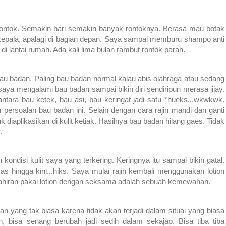
rontok. Semakin hari semakin banyak rontoknya. Berasa mau botak
it kepala, apalagi di bagian depan. Saya sampai memburu shampo anti
di lantai rumah. Ada kali lima bulan rambut rontok parah.
u badan. Paling bau badan normal kalau abis olahraga atau sedang
u saya mengalami bau badan sampai bikin diri sendiripun merasa jijay.
tara bau ketek, bau asi, bau keringat jadi satu *hueks...wkwkwk.
ersoalan bau badan ini. Selain dengan cara rajin mandi dan ganti
 diaplikasikan di kulit ketiak. Hasilnya bau badan hilang gaes. Tidak
.
ah kondisi kulit saya yang terkering. Keringnya itu sampai bikin gatal.
kas hingga kini...hiks. Saya mulai rajin kembali menggunakan lotion
lahiran pakai lotion dengan seksama adalah sebuah kemewahan.
n yang tak biasa karena tidak akan terjadi dalam situai yang biasa
n, bisa senang berubah jadi sedih dalam sekajap. Bisa tiba tiba