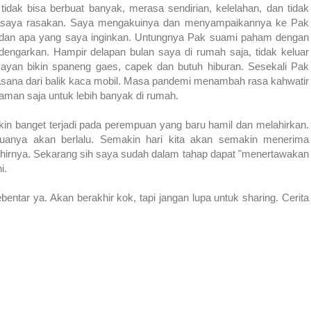
 tidak bisa berbuat banyak, merasa sendirian, kelelahan, dan tidak
ang saya rasakan. Saya mengakuinya dan menyampaikannya ke Pak
, dan apa yang saya inginkan. Untungnya Pak suami paham dengan
dengarkan. Hampir delapan bulan saya di rumah saja, tidak keluar
yan bikin spaneng gaes, capek dan butuh hiburan. Sesekali Pak
uasana dari balik kaca mobil. Masa pandemi menambah rasa kahwatir
 aman saja untuk lebih banyak di rumah.
in banget terjadi pada perempuan yang baru hamil dan melahirkan.
muanya akan berlalu. Semakin hari kita akan semakin menerima
khirnya. Sekarang sih saya sudah dalam tahap dapat "menertawakan
ni.
entar ya. Akan berakhir kok, tapi jangan lupa untuk sharing. Cerita