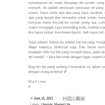
meneteskan air mata. Meratapi diri sendiri yang
menarik. Ini adalah perasaan perasaan riil y
suami. Saya cerita apa apa yang saya rasakan
apa yang terjadi dan berusaha untuk selalu men
kemana mana kecuali ke rumah orang tua. Luma
suami mengajak saya berkeliling kota, melihat s
jika harus keluar membawa bayinl. Jadi saya cari
Saya paham bahwa itu adalah hal hal yang mungk
Wajar katanya, dinikmati saja. Dan benar se
keadaan. Ada hal hal yang menjadi biasa, pada a
diri sendiri" ~ bisa bercerita dengan lugas seperti i
Bagi ibu ibu yang sedang merasakan ini, tahan seb
dengan orang terdekat 💕
Much Love,
A
at
June 15, 2021
Labels:
Lifestyle
,
Married Life