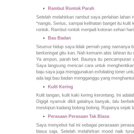
Rambut Rontok Parah
Setelah melahirkan rambut saya perlahan lahan 
*nangis. Serius, sampai kelihatan banget itu kul
rontok. Rambut rontok menjadi kotoran sehari hari 
Bau Badan
Seumur hidup saya tidak pernah yang namanya ba
berkeringat gitu kan. Nah kemarin abis lahiran it
Ya ampun, parah bet. Baunya itu pencampuran an
Saya langsung mencari cara untuk menghentikan p
baju saya juga menggunakan exfoliating toner untuk
ada lagi bau badan mengganggu yang menghantui
Kulit Kering
Kulit tangan, kulit kaki kering kerontang. Ini adal
Digigit nyamuk dikit gatalnya banyak, lalu berbe
meskipun kadang bolong bolong. Rupanya sejak 
Perasaan Perasaan Tak Biasa
Saya menyebut hal ini sebagai perasaaan perasaa
biasa saja. Setelah melahirkan mood naik turu