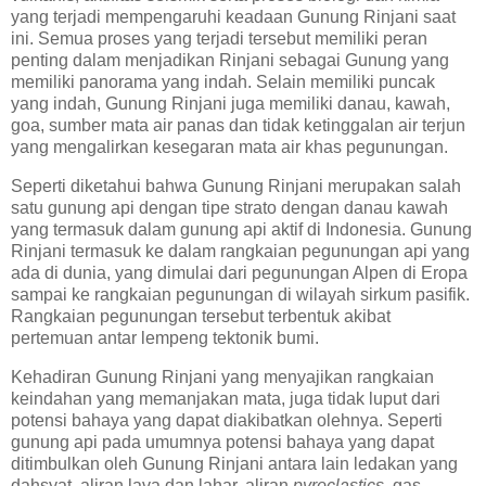
yang terjadi mempengaruhi keadaan Gunung Rinjani saat
ini. Semua proses yang terjadi tersebut memiliki peran
penting dalam menjadikan Rinjani sebagai Gunung yang
memiliki panorama yang indah. Selain memiliki puncak
yang indah, Gunung Rinjani juga memiliki danau, kawah,
goa, sumber mata air panas dan tidak ketinggalan air terjun
yang mengalirkan kesegaran mata air khas pegunungan.
Seperti diketahui bahwa Gunung Rinjani merupakan salah
satu gunung api dengan tipe strato dengan danau kawah
yang termasuk dalam gunung api aktif di Indonesia. Gunung
Rinjani termasuk ke dalam rangkaian pegunungan api yang
ada di dunia, yang dimulai dari pegunungan Alpen di Eropa
sampai ke rangkaian pegunungan di wilayah sirkum pasifik.
Rangkaian pegunungan tersebut terbentuk akibat
pertemuan antar lempeng tektonik bumi.
Kehadiran Gunung Rinjani yang menyajikan rangkaian
keindahan yang memanjakan mata, juga tidak luput dari
potensi bahaya yang dapat diakibatkan olehnya. Seperti
gunung api pada umumnya potensi bahaya yang dapat
ditimbulkan oleh Gunung Rinjani antara lain ledakan yang
dahsyat, aliran lava dan lahar, aliran
pyroclastics
, gas