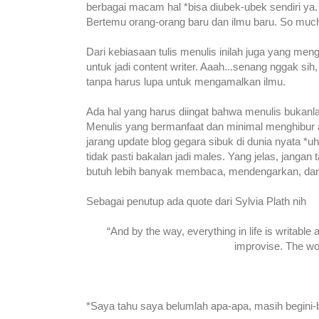
berbagai macam hal *bisa diubek-ubek sendiri ya
Bertemu orang-orang baru dan ilmu baru. So much
Dari kebiasaan tulis menulis inilah juga yang m
untuk jadi content writer. Aaah...senang nggak sih
tanpa harus lupa untuk mengamalkan ilmu.
Ada hal yang harus diingat bahwa menulis bukanla
Menulis yang bermanfaat dan minimal menghibur a
jarang update blog gegara sibuk di dunia nyata *
tidak pasti bakalan jadi males. Yang jelas, jang
butuh lebih banyak membaca, mendengarkan, dan j
Sebagai penutup ada quote dari Sylvia Plath nih
“And by the way, everything in life is writable 
improvise. The wor
*Saya tahu saya belumlah apa-apa, masih begini-be