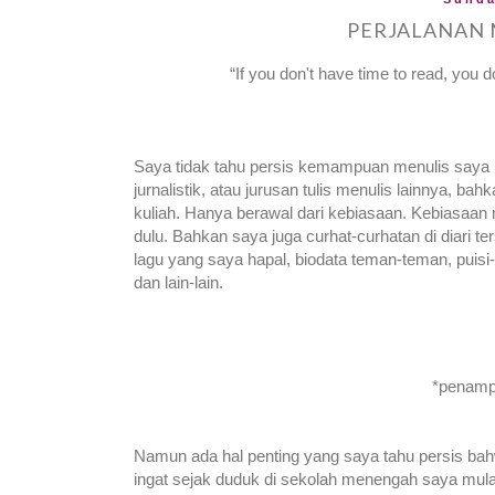
PERJALANAN 
“If you don't have time to read, you do
Saya tidak tahu persis kemampuan menulis saya sa
jurnalistik, atau jurusan tulis menulis lainnya, 
kuliah. Hanya berawal dari kebiasaan. Kebiasaan m
dulu. Bahkan saya juga curhat-curhatan di diari te
lagu yang saya hapal, biodata teman-teman, puisi-
dan lain-lain.
*penampa
Namun ada hal penting yang saya tahu persis b
ingat sejak duduk di sekolah menengah saya mul