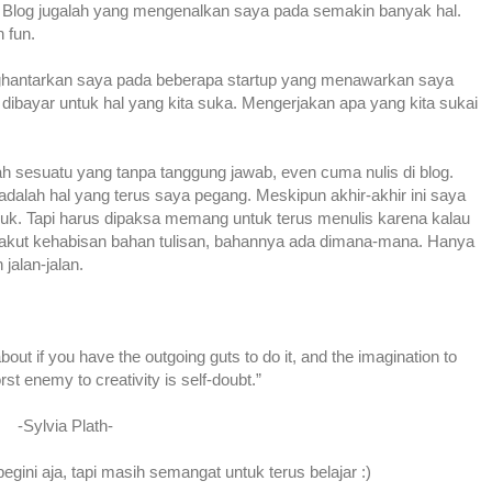
. Blog jugalah yang mengenalkan saya pada semakin banyak hal.
 fun.
enghantarkan saya pada beberapa startup yang menawarkan saya
, dibayar untuk hal yang kita suka. Mengerjakan apa yang kita sukai
h sesuatu yang tanpa tanggung jawab, even cuma nulis di blog.
dalah hal yang terus saya pegang. Meskipun akhir-akhir ini saya
uhuk. Tapi harus dipaksa memang untuk terus menulis karena kalau
an takut kehabisan bahan tulisan, bahannya ada dimana-mana. Hanya
alan-jalan.
about if you have the outgoing guts to do it, and the imagination to
st enemy to creativity is self-doubt.”
-Sylvia Plath-
gini aja, tapi masih semangat untuk terus belajar :)