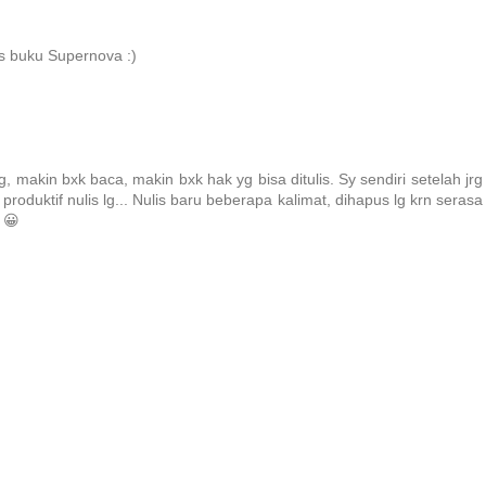
lis buku Supernova :)
 makin bxk baca, makin bxk hak yg bisa ditulis. Sy sendiri setelah jrg
oduktif nulis lg... Nulis baru beberapa kalimat, dihapus lg krn serasa
 😀