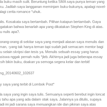
da buku masih sulit. Beruntung ketika SMA saya punya teman yang
ku. Jadilah saya langganan meminjam buku-bukunya, apalagi novel-
alagi cerita romance *uhuk.
tulis. Kosakata saya bertambah. Pilihan katapun bertambah. Gaya
ngatakan bahwa benarlah apa yang dikatakan Stephen King di atas.
u nulis apa?.
rang-orang di sekitar saya yang menjadi alasan saya menulis dan
eman, -yang tak hanya teman tapi sudah jadi semacam mentor bagi
 selain skripsi dan tesis ya. Menulis sebuah essay yang harus
asiswa nggak pernah nulis *jleb. Akhirnya jadi juga beberapa essay
a sih bikin buku, doakan ya semoga segera kelar dan terbit!
y saya yang terbit di Lombok Post*
 saya yang ingin saya tulis. Semuanya seperti berebut ingin loncat
 tahu apa yang ada dalam otak saya. Jalannya ya ditulis, supaya
badi ini jadi sarana saya menuangkan ide dan pikiran saya atas