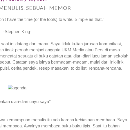
MENULIS, SEBUAH MEMORI
n't have the time (or the tools) to write. Simple as that.”
-Stephen King-
at ini datang dari mana. Saya tidak kuliah jurusan komunikasi,
bahkan tidak pernah menjadi anggota UKM Media atau Pers di masa
encatat sesuatu di buku catatan atau diari-diari lucu jaman sekolah
rsebut. Catatan saya isinya bermacam-macam, mulai dari lirik-lirik
puisi, cerita pendek, resep masakan, to do list, rencana-rencana,
kan diari-diari unyu saya*
ahwa kemampuan menulis itu ada karena kebiasaan membaca. Saya
ai membaca. Awalnya membaca buku-buku tipis. Saat itu bahan