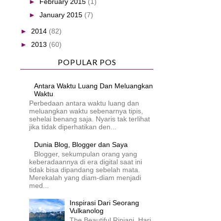
►
February 2015
(1)
►
January 2015
(7)
►
2014
(82)
►
2013
(60)
POPULAR POS
Antara Waktu Luang Dan Meluangkan
Waktu
Perbedaan antara waktu luang dan
meluangkan waktu sebenarnya tipis,
sehelai benang saja. Nyaris tak terlihat
jika tidak diperhatikan den...
Dunia Blog, Blogger dan Saya
Blogger, sekumpulan orang yang
keberadaannya di era digital saat ini
tidak bisa dipandang sebelah mata.
Merekalah yang diam-diam menjadi
med...
Inspirasi Dari Seorang
Vulkanolog
The Beautiful Rinjani Hari